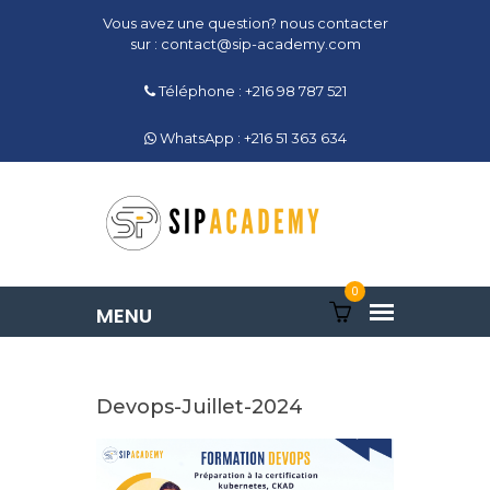
Vous avez une question? nous contacter
sur : contact@sip-academy.com
Téléphone : +216 98 787 521
WhatsApp : +216 51 363 634
0
Devops-Juillet-2024