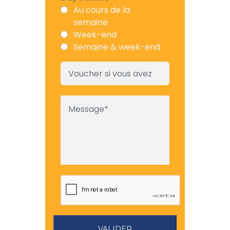
Au cours de la
semaine
Week-end
Semaine & week-end
VALIDER